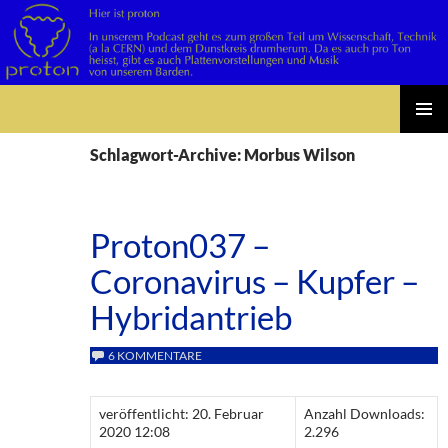
Suchen
Zum
PRIMÄR
Inhalt
Schlagwort-Archive: Morbus Wilson
MENÜ
springen
Proton037 –
Coronavirus – Kupfer –
Hybridantrieb
6 KOMMENTARE
veröffentlicht: 20. Februar
Anzahl Downloads:
2020 12:08
2.296