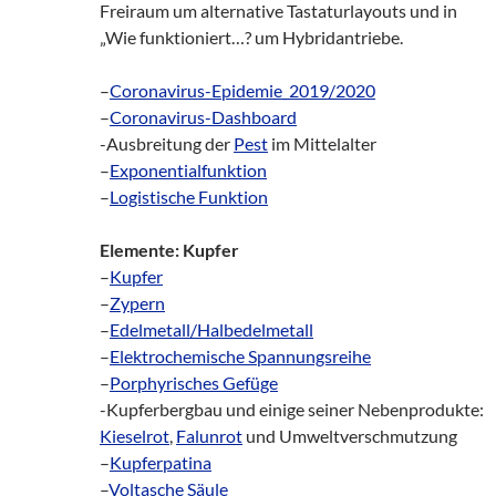
Freiraum um alternative Tastaturlayouts und in
„Wie funktioniert…? um Hybridantriebe.
–
Coronavirus-Epidemie_2019/2020
–
Coronavirus-Dashboard
-Ausbreitung der
Pest
im Mittelalter
–
Exponentialfunktion
–
Logistische Funktion
Elemente: Kupfer
–
Kupfer
–
Zypern
–
Edelmetall/Halbedelmetall
–
Elektrochemische Spannungsreihe
–
Porphyrisches Gefüge
-Kupferbergbau und einige seiner Nebenprodukte:
Kieselrot
,
Falunrot
und Umweltverschmutzung
–
Kupferpatina
–
Voltasche Säule