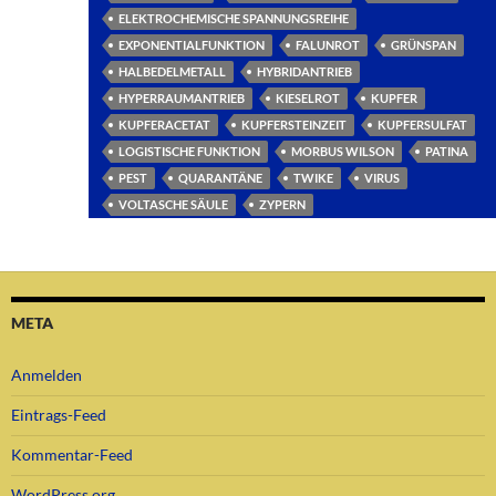
ELEKTROCHEMISCHE SPANNUNGSREIHE
EXPONENTIALFUNKTION
FALUNROT
GRÜNSPAN
HALBEDELMETALL
HYBRIDANTRIEB
HYPERRAUMANTRIEB
KIESELROT
KUPFER
KUPFERACETAT
KUPFERSTEINZEIT
KUPFERSULFAT
LOGISTISCHE FUNKTION
MORBUS WILSON
PATINA
PEST
QUARANTÄNE
TWIKE
VIRUS
VOLTASCHE SÄULE
ZYPERN
META
Anmelden
Eintrags-Feed
Kommentar-Feed
WordPress.org