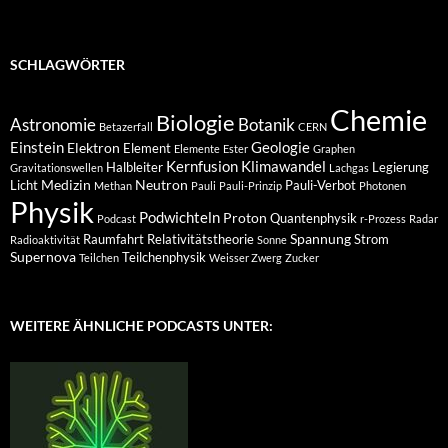
SCHLAGWÖRTER
Chemie
Biologie
Astronomie
Botanik
Betazerfall
CERN
Einstein
Geologie
Elektron
Element
Elemente
Ester
Graphen
Kernfusion
Klimawandel
Halbleiter
Legierung
Gravitationswellen
Lachgas
Medizin
Neutron
Licht
Pauli-Verbot
Methan
Pauli
Pauli-Prinzip
Photonen
Physik
Podwichteln
Proton
Quantenphysik
Podcast
r-Prozess
Radar
Spannung
Raumfahrt
Relativitätstheorie
Strom
Radioaktivität
Sonne
Supernova
Teilchenphysik
Teilchen
Weisser Zwerg
Zucker
WEITERE ÄHNLICHE PODCASTS UNTER: