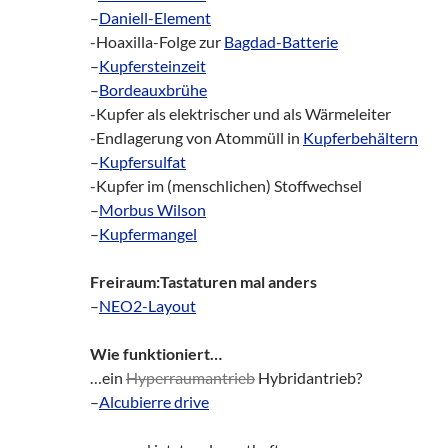
–
Daniell-Element
-Hoaxilla-Folge zur
Bagdad-Batterie
–
Kupfersteinzeit
–
Bordeauxbrühe
-Kupfer als elektrischer und als Wärmeleiter
-Endlagerung von Atommüll in
Kupferbehältern
–
Kupfersulfat
-Kupfer im (menschlichen) Stoffwechsel
–
Morbus Wilson
–
Kupfermangel
Freiraum:Tastaturen mal anders
–
NEO2-Layout
Wie funktioniert…
…ein
Hyperraumantrieb
Hybridantrieb?
–
Alcubierre drive