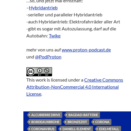
…so, und jetzt mal ernsthaft:
–
Hybridantrieb
-serieller und paralleler Hybridantrieb
-auch Hybridantrieb: Elektrofahrräder aller Art
-gibt es sogar mit Autozulassung, darf auf die
Autobahn:
Twike
mehr von uns auf
www.proton-podcast.de
und
@PodProton
This work is licensed under a
Creative Commons
Attribution-NonCommercial 4.0 International
License
.
ALCUBIERRE DRIVE
BAGDAD-BATTERIE
BORDEAUXBRÜHE
BRONZEZEIT
CORONA
CORONAVIRUS
DANIELL-ELEMENT
EDELMETALL