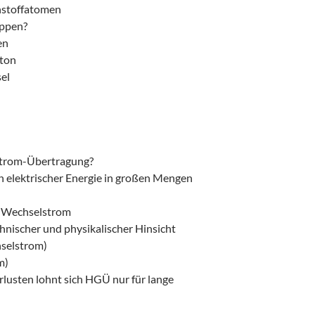
nstoffatomen
uppen?
en
eton
el
trom-Übertragung?
n elektrischer Energie in großen Mengen
d Wechselstrom
chnischer und physikalischer Hinsicht
hselstrom)
m)
usten lohnt sich HGÜ nur für lange