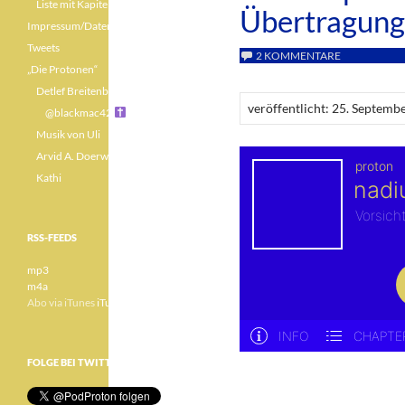
Liste mit Kapiteln
Übertragung
Impressum/Datenschutz
Tweets
2 KOMMENTARE
„Die Protonen“
Detlef Breitenbach
veröffentlicht: 25. Septemb
@blackmac42
Musik von Uli
Arvid A. Doerwald
Kathi
RSS-FEEDS
mp3
m4a
Abo via iTunes
iTunes
FOLGE BEI TWITTER