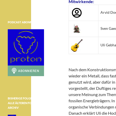
Mitwirkende:
Arvid Do
PODCAST ABONNIEREN
Sven Gae
Uli Gebha
Nach dem Konstruktionsm
wieder ein Metall, dass fas
genutzt wird, aber dafür i
vorgestellt, der Duftiges r
unsere Meinung zum Thema
BISHERIGE FOLGEN ………………
fossilen Energieträgern. I
ALLE ÄLTEREN FOLGEN IM
organische Verbindungen 
ARCHIV
Danach erklärt Uli die H