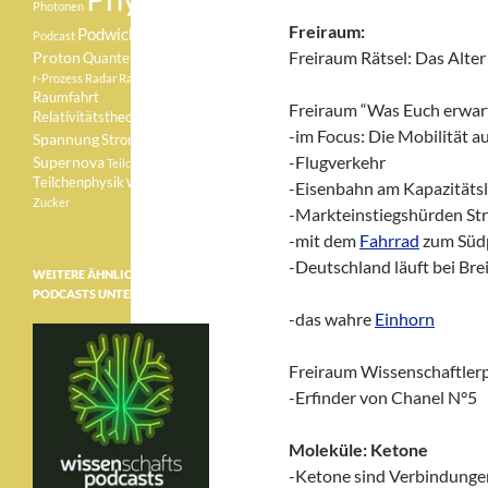
Photonen
Freiraum:
Podwichteln
Podcast
Freiraum Rätsel: Das Alte
Proton
Quantenphysik
r-Prozess
Radar
Radioaktivität
Raumfahrt
Freiraum “Was Euch erwart
Relativitätstheorie
Sonne
-im Focus: Die Mobilität au
Spannung
Strom
-Flugverkehr
Supernova
Teilchen
Teilchenphysik
Weisser Zwerg
-Eisenbahn am Kapazitätsl
Zucker
-Markteinstiegshürden St
-mit dem
Fahrrad
zum Süd
-Deutschland läuft bei Br
WEITERE ÄHNLICHE
PODCASTS UNTER:
-das wahre
Einhorn
Freiraum Wissenschaftlerp
-Erfinder von Chanel N°5
Moleküle: Ketone
-Ketone sind Verbindunge