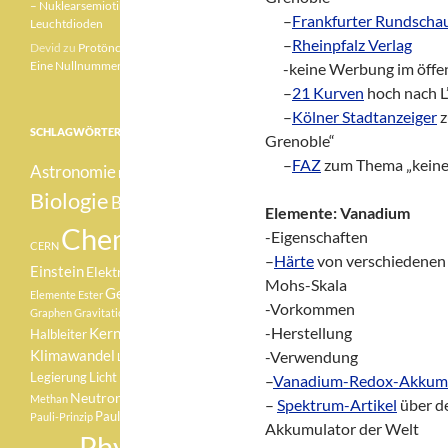
– Nuklearsemiotik –
___
–
Frankfurter Rundscha
Leuchtdioden
___
–
Rheinpfalz Verlag
Devid
zu
Protönchen 041 –
Eine Nullnummer „mittendrin“
___
-keine Werbung im öff
___
–
21 Kurven
hoch nach L
___
–
Kölner Stadtanzeiger
z
SCHLAGWÖRTER
Grenoble“
___
–
FAZ
zum Thema „keine
Astronomie
Betazerfall
Biologie
Botanik
Elemente: Vanadium
Chemie
-Eigenschaften
CERN
–
Härte
von verschiedenen 
Einstein
Elektron
Element
Mohs-Skala
Geologie
Elemente
Ester
-Vorkommen
Graphen
Gravitationswellen
-Herstellung
Kernfusion
Halbleiter
Klimawandel
-Verwendung
Lachgas
Medizin
Legierung
Licht
–
Vanadium-Redox-Akkum
Neutron
Methan
Pauli
–
Spektrum-Artikel
über d
Pauli-Verbot
Pauli-Prinzip
Akkumulator der Welt
Physik