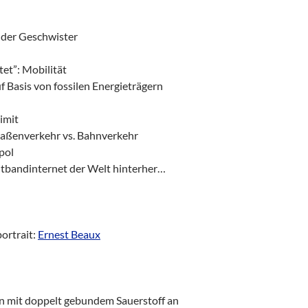
r der Geschwister
et”: Mobilität
f Basis von fossilen Energieträgern
imit
raßenverkehr vs. Bahnverkehr
pol
eitbandinternet der Welt hinterher…
ortrait:
Ernest Beaux
n mit doppelt gebundem Sauerstoff an