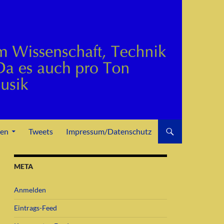
den
Tweets
Impressum/Datenschutz
META
Anmelden
Eintrags-Feed