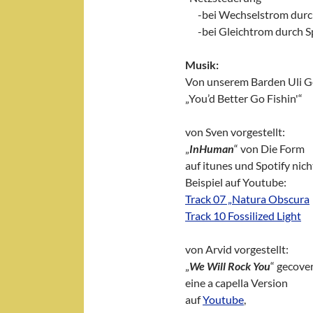
___
-bei Wechselstrom dur
___
-bei Gleichtrom durch
Musik:
Von unserem Barden Uli Ge
„You’d Better Go Fishin'“
von Sven vorgestellt:
„
InHuman
“ von Die Form
auf itunes und Spotify nic
Beispiel auf Youtube:
Track 07 „Natura Obscura
Track 10 Fossilized Light
von Arvid vorgestellt:
„
We Will Rock You
“ gecove
eine a capella Version
auf
Youtube
,