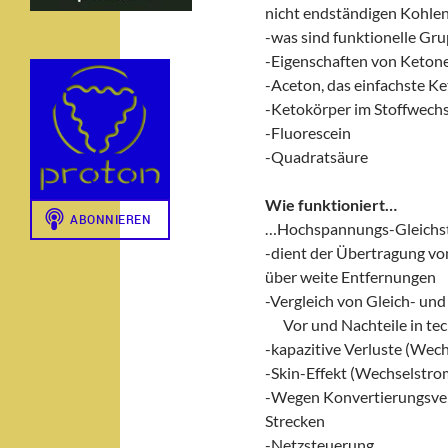
nicht endständigen Kohle
-was sind funktionelle Gr
-Eigenschaften von Keton
-Aceton, das einfachste K
-Ketokörper im Stoffwechs
-Fluorescein
-Quadratsäure
Wie funktioniert…
…Hochspannungs-Gleichs
-dient der Übertragung vo
über weite Entfernungen
-Vergleich von Gleich- un
___
Vor und Nachteile in te
-kapazitive Verluste (Wec
-Skin-Effekt (Wechselstro
-Wegen Konvertierungsverl
Strecken
-Netzsteuerung