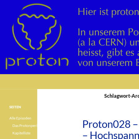
Suchen
Schlagwort-Arc
SEITEN
Alle Episoden
Proton028 –
Das Protonperiodensystem
– Hochspann
Kapitelliste