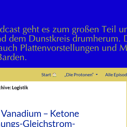
Zum Inhalt springen
Start
„Die Protonen“
Alle Episo
hive: Logistik
 Vanadium – Ketone
ungs-Gleichstrom-