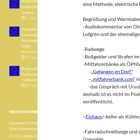
Proton043 - Arsen -
eine Methode, elektrische 
Impfstoffe - Blue
Guitars
2. Juni 2021
Begrüßung und Warmlabe
-Audiokommentar von Ob
Proton042 -
Lofgren und der ehemali
Germanium -
Nahrungsergänzungs
mittel -
-Radwege
Distanzunterricht
-Bußgelder und Strafen im
11. Dezember 2020
-Mitfahrerbänke als ÖPNV
Protönchen 041 - Eine
___
–
„Gefangen im Dorf“
Nullnummer
___
–
„mitfahrerbank.com“
in
"mittendrin"
25. Oktober 2020
___
-das Gespräch mit Ursul
deshalb ist es nicht im Po
veröffentlicht.
NEUESTE KOMMENTARE
–
Eishaus
/-keller als Kühl
oboeman
zu
Protönchen 041 –
Eine Nullnummer „mittendrin“
-Fahrradschnellwege und s
Devid
zu
Proton040 – Gallium
Grenoble