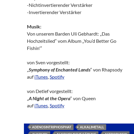
-Nichtinvertierender Verstärker
-Invertierender Verstärker
Musik:
Von unserem Barden Uli Gebhardt: „Das
Hochzeitslied“ vom Album „You’d Better Go
Fishin'“
von Sven vorgestellt:
„
Symphony of Enchanted Lands
“ von Rhapsody
auf
iTunes
,
Spotify
von Detlef vorgestellt:
„
A Night at the Opera
“ von Queen
auf
iTunes
,
Spotify
ADENOSINTRIPHOSPHAT
ALKALIMETALL