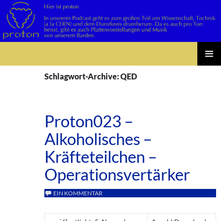
Suchen
Zum
PRIMÄR
Inhalt
Schlagwort-Archive: QED
MENÜ
springen
Proton023 –
Alkoholisches –
Kräfteteilchen –
Operationsvertärker
EIN KOMMENTAR