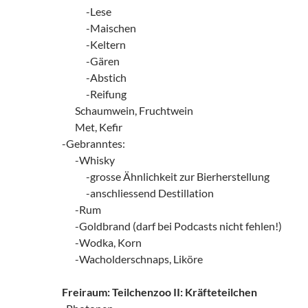
zzxx!
-Lese
zzxx!
-Maischen
zzxx!
-Keltern
zzxx!
-Gären
zzxx!
-Abstich
zzxx!
-Reifung
zz!
Schaumwein, Fruchtwein
zz!
Met, Kefir
-Gebranntes:
zz!
-Whisky
zzxx!
-grosse Ähnlichkeit zur Bierherstellung
zzxx!
-anschliessend Destillation
zz!
-Rum
zz!
-Goldbrand (darf bei Podcasts nicht fehlen!)
zz!
-Wodka, Korn
zz!
-Wacholderschnaps, Liköre
Freiraum: Teilchenzoo II: Kräfteteilchen