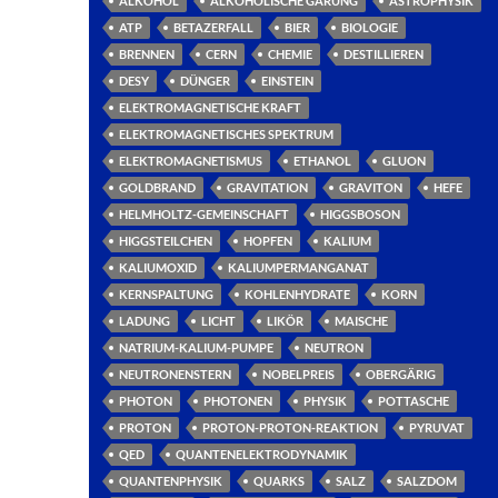
ALKOHOL
ALKOHOLISCHE GÄRUNG
ASTROPHYSIK
ATP
BETAZERFALL
BIER
BIOLOGIE
BRENNEN
CERN
CHEMIE
DESTILLIEREN
DESY
DÜNGER
EINSTEIN
ELEKTROMAGNETISCHE KRAFT
ELEKTROMAGNETISCHES SPEKTRUM
ELEKTROMAGNETISMUS
ETHANOL
GLUON
GOLDBRAND
GRAVITATION
GRAVITON
HEFE
HELMHOLTZ-GEMEINSCHAFT
HIGGSBOSON
HIGGSTEILCHEN
HOPFEN
KALIUM
KALIUMOXID
KALIUMPERMANGANAT
KERNSPALTUNG
KOHLENHYDRATE
KORN
LADUNG
LICHT
LIKÖR
MAISCHE
NATRIUM-KALIUM-PUMPE
NEUTRON
NEUTRONENSTERN
NOBELPREIS
OBERGÄRIG
PHOTON
PHOTONEN
PHYSIK
POTTASCHE
PROTON
PROTON-PROTON-REAKTION
PYRUVAT
QED
QUANTENELEKTRODYNAMIK
QUANTENPHYSIK
QUARKS
SALZ
SALZDOM