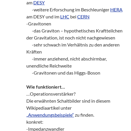
am
DESY
zz!
-weitere Erforschung im Beschleuniger
HERA
am DESY und im
LHC
bei
CERN
-Gravitonen
zz!
-das Graviton – hypothetisches Kraftteilchen
der Gravitation, ist noch nicht nachgewiesen
zz!
-sehr schwach im Verhältnis zu den anderen
Kräften
zz!
-immer anziehend, nicht abschirmbar,
unendliche Reichweite
zz!
-Gravitonen und das Higgs-Boson
Wie funktioniert…
…Operationsverstärker?
Die erwähnten Schaltbilder sind in diesem
Wikipediaartikel unter
„Anwendungsbeispiele“
zu finden.
konkret:
-Impedanzwandler