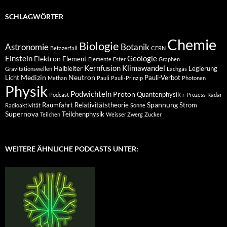
SCHLAGWÖRTER
Chemie
Biologie
Astronomie
Botanik
Betazerfall
CERN
Einstein
Geologie
Elektron
Element
Elemente
Ester
Graphen
Kernfusion
Klimawandel
Halbleiter
Legierung
Gravitationswellen
Lachgas
Medizin
Neutron
Licht
Pauli-Verbot
Methan
Pauli
Pauli-Prinzip
Photonen
Physik
Podwichteln
Proton
Quantenphysik
Podcast
r-Prozess
Radar
Spannung
Raumfahrt
Relativitätstheorie
Strom
Radioaktivität
Sonne
Supernova
Teilchenphysik
Teilchen
Weisser Zwerg
Zucker
WEITERE ÄHNLICHE PODCASTS UNTER: