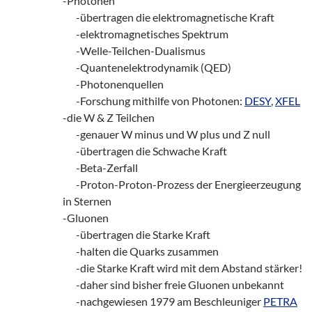
-Photonen
zz!
-übertragen die elektromagnetische Kraft
zz!
-elektromagnetisches Spektrum
zz!
-Welle-Teilchen-Dualismus
zz!
-Quantenelektrodynamik (QED)
zz!
-Photonenquellen
zz!
-Forschung mithilfe von Photonen:
DESY
,
XFEL
-die W & Z Teilchen
zz!
-genauer W minus und W plus und Z null
zz!
-übertragen die Schwache Kraft
zz!
-Beta-Zerfall
zz!
-Proton-Proton-Prozess der Energieerzeugung
in Sternen
-Gluonen
zz!
-übertragen die Starke Kraft
zz!
-halten die Quarks zusammen
zz!
-die Starke Kraft wird mit dem Abstand stärker!
zz!
-daher sind bisher freie Gluonen unbekannt
zz!
-nachgewiesen 1979 am Beschleuniger
PETRA