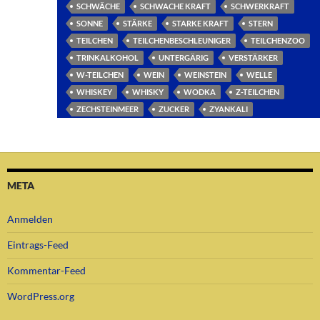
SCHWÄCHE
SCHWACHE KRAFT
SCHWERKRAFT
SONNE
STÄRKE
STARKE KRAFT
STERN
TEILCHEN
TEILCHENBESCHLEUNIGER
TEILCHENZOO
TRINKALKOHOL
UNTERGÄRIG
VERSTÄRKER
W-TEILCHEN
WEIN
WEINSTEIN
WELLE
WHISKEY
WHISKY
WODKA
Z-TEILCHEN
ZECHSTEINMEER
ZUCKER
ZYANKALI
META
Anmelden
Eintrags-Feed
Kommentar-Feed
WordPress.org