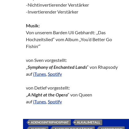
-Nichtinvertierender Verstärker
-Invertierender Verstärker
Musik:
Von unserem Barden Uli Gebhardt: „Das
Hochzeitslied“ vom Album „You’d Better Go
Fishin'“
von Sven vorgestellt:
„
Symphony of Enchanted Lands
“ von Rhapsody
auf
iTunes
,
Spotify
von Detlef vorgestellt:
„
A Night at the Opera
“ von Queen
auf
iTunes
,
Spotify
ADENOSINTRIPHOSPHAT
ALKALIMETALL