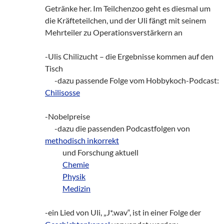
Getränke her. Im Teilchenzoo geht es diesmal um
die Kräfteteilchen, und der Uli fängt mit seinem
Mehrteiler zu Operationsverstärkern an
-Ulis Chilizucht – die Ergebnisse kommen auf den
Tisch
zz!
-dazu passende Folge vom Hobbykoch-Podcast:
Chilisosse
-Nobelpreise
zz!
-dazu die passenden Podcastfolgen von
methodisch inkorrekt
zzxx!
und Forschung aktuell
zzxx!
Chemie
zzxx!
Physik
zzxx!
Medizin
-ein Lied von Uli, „J*.wav“, ist in einer Folge der