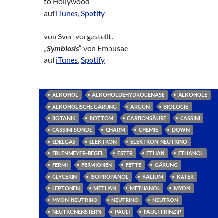
to Hollywood
auf
iTunes
,
Spotify
von Sven vorgestellt:
„
Symbiosis
“ von Empusae
auf
iTunes
,
Spotify
ALKOHOL
ALKOHOLDEHYDROGENASE
ALKOHOLE
ALKOHOLISCHE GÄRUNG
ARGON
BIOLOGIE
BOTANIK
BOTTOM
CARBONSÄURE
CASSINI
CASSINI-SONDE
CHARM
CHEMIE
DOWN
EDELGAS
ELEKTRON
ELEKTRON-NEUTRINO
ERLENMEYER-REGEL
ESTER
ETHAN
ETHANOL
FERMI
FERMIONEN
FETTE
GÄRUNG
GLYCERIN
ISOPROPANOL
KALIUM
KATER
LEPTONEN
METHAN
METHANOL
MYON
MYON-NEUTRINO
NEUTRINO
NEUTRON
NEUTRONENSTERN
PAULI
PAULI-PRINZIP