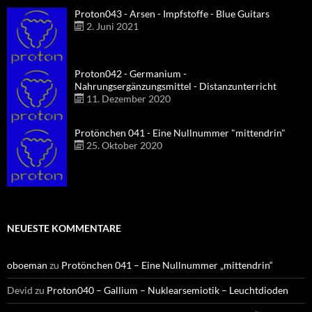
Proton043 - Arsen - Impfstoffe - Blue Guitars
2. Juni 2021
Proton042 - Germanium -
Nahrungsergänzungsmittel - Distanzunterricht
11. Dezember 2020
Protönchen 041 - Eine Nullnummer "mittendrin"
25. Oktober 2020
NEUESTE KOMMENTARE
oboeman
zu
Protönchen 041 – Eine Nullnummer „mittendrin“
Devid
zu
Proton040 – Gallium – Nuklearsemiotik – Leuchtdioden