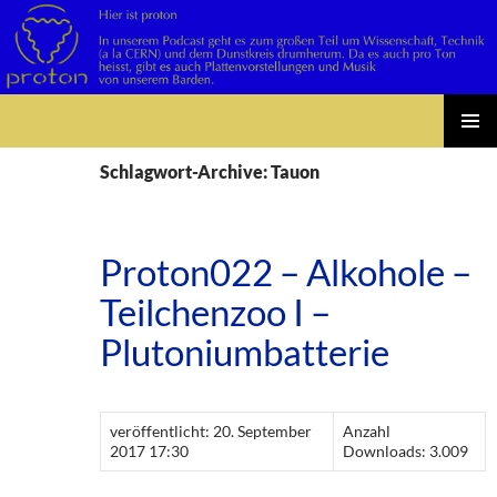
Suchen
Zum
PRIMÄR
Inhalt
Schlagwort-Archive: Tauon
MENÜ
springen
Proton022 – Alkohole –
Teilchenzoo I –
Plutoniumbatterie
veröffentlicht: 20. September
Anzahl
2017 17:30
Downloads: 3.009