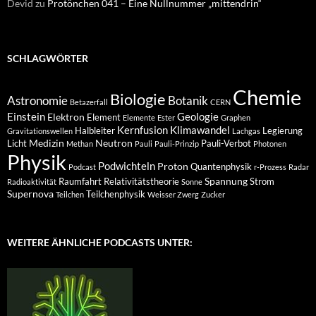
Devid
zu
Protönchen 041 – Eine Nullnummer „mittendrin“
SCHLAGWÖRTER
Chemie
Biologie
Astronomie
Botanik
Betazerfall
CERN
Einstein
Geologie
Elektron
Element
Elemente
Ester
Graphen
Kernfusion
Klimawandel
Halbleiter
Legierung
Gravitationswellen
Lachgas
Medizin
Neutron
Licht
Pauli-Verbot
Methan
Pauli
Pauli-Prinzip
Photonen
Physik
Podwichteln
Proton
Quantenphysik
Podcast
r-Prozess
Radar
Spannung
Raumfahrt
Relativitätstheorie
Strom
Radioaktivität
Sonne
Supernova
Teilchenphysik
Teilchen
Weisser Zwerg
Zucker
WEITERE ÄHNLICHE PODCASTS UNTER: