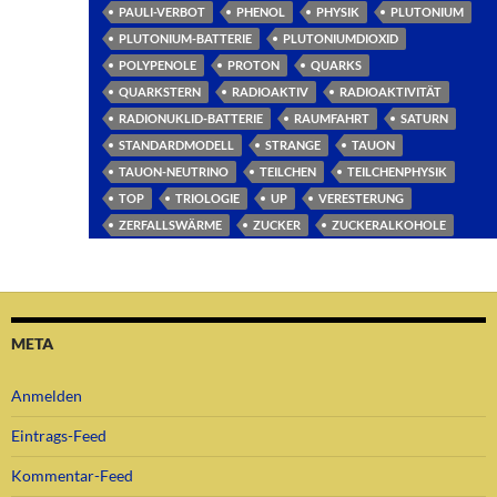
PAULI-VERBOT
PHENOL
PHYSIK
PLUTONIUM
PLUTONIUM-BATTERIE
PLUTONIUMDIOXID
POLYPENOLE
PROTON
QUARKS
QUARKSTERN
RADIOAKTIV
RADIOAKTIVITÄT
RADIONUKLID-BATTERIE
RAUMFAHRT
SATURN
STANDARDMODELL
STRANGE
TAUON
TAUON-NEUTRINO
TEILCHEN
TEILCHENPHYSIK
TOP
TRIOLOGIE
UP
VERESTERUNG
ZERFALLSWÄRME
ZUCKER
ZUCKERALKOHOLE
META
Anmelden
Eintrags-Feed
Kommentar-Feed