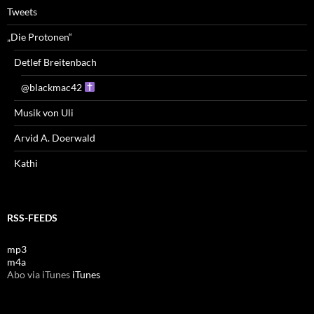
Tweets
„Die Protonen“
Detlef Breitenbach
@blackmac42
Musik von Uli
Arvid A. Doerwald
Kathi
RSS-FEEDS
mp3
m4a
Abo via iTunes
iTunes