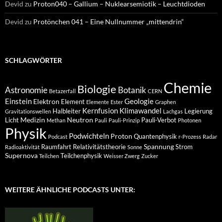
Devid
zu
Proton040 – Gallium – Nuklearsemiotik – Leuchtdioden
Devid
zu
Protönchen 041 – Eine Nullnummer „mittendrin“
SCHLAGWÖRTER
Chemie
Biologie
Astronomie
Botanik
Betazerfall
CERN
Einstein
Geologie
Elektron
Element
Elemente
Ester
Graphen
Kernfusion
Klimawandel
Halbleiter
Legierung
Gravitationswellen
Lachgas
Medizin
Neutron
Licht
Pauli-Verbot
Methan
Pauli
Pauli-Prinzip
Photonen
Physik
Podwichteln
Proton
Quantenphysik
Podcast
r-Prozess
Radar
Spannung
Raumfahrt
Relativitätstheorie
Strom
Radioaktivität
Sonne
Supernova
Teilchenphysik
Teilchen
Weisser Zwerg
Zucker
WEITERE ÄHNLICHE PODCASTS UNTER: