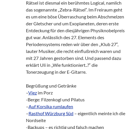
Rätsel ist diesmal ein berühmtes Logical, namlich
das sogenannte „Zebra-Rätsel“. Im Freiraum geht
es um eine böse Überraschung beim Abschmelzen
der Gletscher und um Exoplaneten, deren erste
Entdeckung für den diesjährigen Physiknobelpreis
gut war. Anlässlich des 27. Elements des
Periodensystems reden wir über den „Klub 27“,
lauter Musiker, die recht einflußreich waren und
mit 27 Jahren gestorben sind. Und passend dazu
erklärt Uli in „Wie funktioniert..?“ die
Tonerzeugung in der E-Gitarre.
Begrüßung und Getränke
–
Viez
im Porz
-Berge: Filzenkogl und Pilatus
–
Auf Korsika rumlaufen
–
Rasthof Würzburg Süd
– eigentlich meinte ich die
Nordseite
-Backups – es richtig und falsch machen