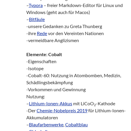
–
Typora
– freier Markdown-Editor für Linux und
Windows (geht auch für Macos)
–
Bitfäule
-unsere Gedanken zu Greta Thunberg
-ihre
Rede
vor den Vereinten Nationen
-vermeidbare Anglizismen
Elemente: Cobalt
-Eigenschaften
-Isotope
-Cobalt-60: Nutzung in Atombomben, Medizin,
Schädlingsbekämpfung
-Vorkommen und Gewinnung
Nutzung:
–
Lithium-Ionen-Akkus
mit LiCoO
-Kathode
2
-Der
Chemie-Nobelpreis 2019
für Lithium-Ionen-
Akkumulatoren
–
Blaufarbenwerke
,
Cobaltblau