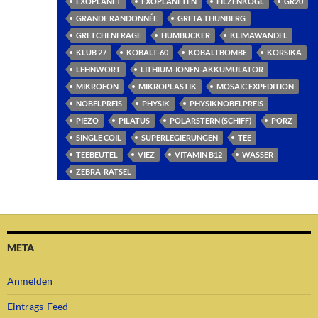
EXOPLANET
EXOPLANETEN
FILZENKOGL
GR20
GRANDE RANDONNÉE
GRETA THUNBERG
GRETCHENFRAGE
HUMBUCKER
KLIMAWANDEL
KLUB 27
KOBALT-60
KOBALTBOMBE
KORSIKA
LEHNWORT
LITHIUM-IONEN-AKKUMULATOR
MIKROFON
MIKROPLASTIK
MOSAIC EXPEDITION
NOBELPREIS
PHYSIK
PHYSIKNOBELPREIS
PIEZO
PILATUS
POLARSTERN (SCHIFF)
PORZ
SINGLE COIL
SUPERLEGIERUNGEN
TEE
TEEBEUTEL
VIEZ
VITAMIN B12
WASSER
ZEBRA-RÄTSEL
META
Anmelden
Eintrags-Feed