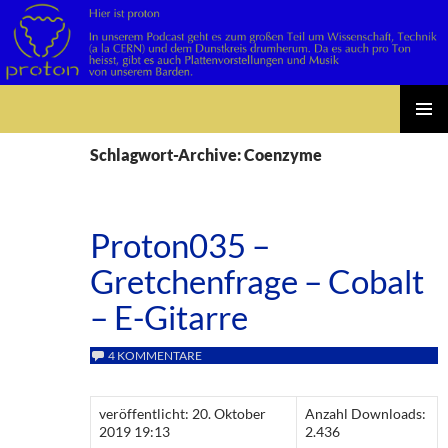
Suchen
Zum
PRIMÄR
Inhalt
Schlagwort-Archive: Coenzyme
MENÜ
springen
Proton035 –
Gretchenfrage – Cobalt
– E-Gitarre
4 KOMMENTARE
veröffentlicht: 20. Oktober
Anzahl Downloads:
2019 19:13
2.436