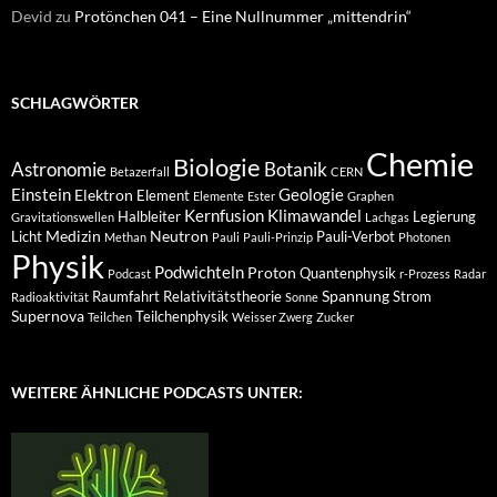
Devid
zu
Protönchen 041 – Eine Nullnummer „mittendrin“
SCHLAGWÖRTER
Chemie
Biologie
Astronomie
Botanik
Betazerfall
CERN
Einstein
Geologie
Elektron
Element
Elemente
Ester
Graphen
Kernfusion
Klimawandel
Halbleiter
Legierung
Gravitationswellen
Lachgas
Medizin
Neutron
Licht
Pauli-Verbot
Methan
Pauli
Pauli-Prinzip
Photonen
Physik
Podwichteln
Proton
Quantenphysik
Podcast
r-Prozess
Radar
Spannung
Raumfahrt
Relativitätstheorie
Strom
Radioaktivität
Sonne
Supernova
Teilchenphysik
Teilchen
Weisser Zwerg
Zucker
WEITERE ÄHNLICHE PODCASTS UNTER: