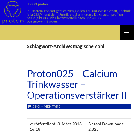
Suchen
Zum
PRIMÄR
Inhalt
Schlagwort-Archive: magische Zahl
MENÜ
springen
Proton025 – Calcium –
Trinkwasser –
Operationsverstärker II
5 KOMMENTARE
veröffentlicht: 3. März 2018
Anzahl Downloads:
16:18
2.825