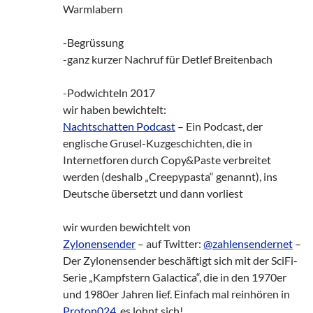
Warmlabern
-Begrüssung
-ganz kurzer Nachruf für Detlef Breitenbach
-Podwichteln 2017
wir haben bewichtelt:
Nachtschatten Podcast
– Ein Podcast, der
englische Grusel-Kuzgeschichten, die in
Internetforen durch Copy&Paste verbreitet
werden (deshalb „Creepypasta“ genannt), ins
Deutsche übersetzt und dann vorliest
wir wurden bewichtelt von
Zylonensender
– auf Twitter:
@zahlensendernet
–
Der Zylonensender beschäftigt sich mit der SciFi-
Serie „Kampfstern Galactica“, die in den 1970er
und 1980er Jahren lief. Einfach mal reinhören in
Proton024
, es lohnt sich!