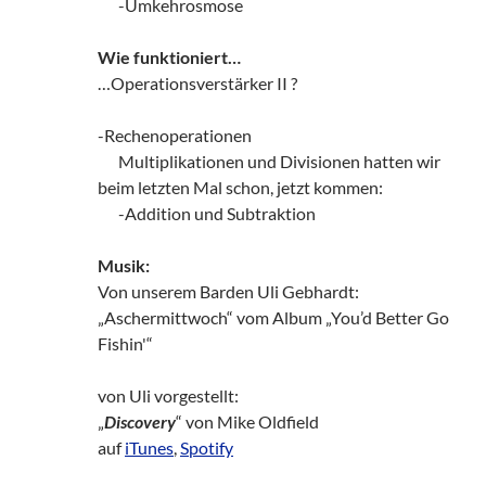
zz!
-Umkehrosmose
Wie funktioniert…
…Operationsverstärker II ?
-Rechenoperationen
zz!
Multiplikationen und Divisionen hatten wir
beim letzten Mal schon, jetzt kommen:
zz!
-Addition und Subtraktion
Musik:
Von unserem Barden Uli Gebhardt:
„Aschermittwoch“ vom Album „You’d Better Go
Fishin'“
von Uli vorgestellt:
„
Discovery
“ von Mike Oldfield
auf
iTunes
,
Spotify