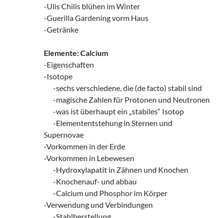
-Ulis Chilis blühen im Winter
-Guerilla Gardening vorm Haus
-Getränke
Elemente: Calcium
-Eigenschaften
-Isotope
zz!
-sechs verschiedene, die (de facto) stabil sind
zz!
-magische Zahlen für Protonen und Neutronen
zz!
-was ist überhaupt ein „stabiles“ Isotop
zz!
-Elemententstehung in Sternen und
Supernovae
-Vorkommen in der Erde
-Vorkommen in Lebewesen
zz!
-Hydroxylapatit in Zähnen und Knochen
zz!
-Knochenauf- und abbau
zz!
-Calcium und Phosphor im Körper
-Verwendung und Verbindungen
zz!
-Stahlherstellung