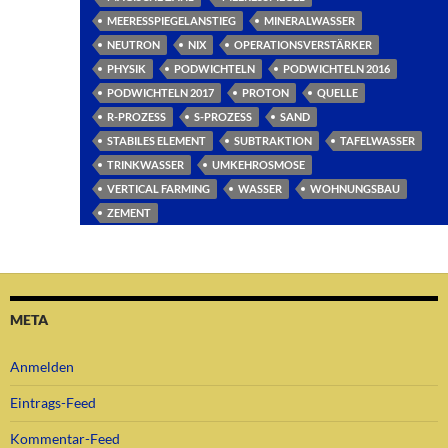
MEERESSPIEGELANSTIEG
MINERALWASSER
NEUTRON
NIX
OPERATIONSVERSTÄRKER
PHYSIK
PODWICHTELN
PODWICHTELN 2016
PODWICHTELN 2017
PROTON
QUELLE
R-PROZESS
S-PROZESS
SAND
STABILES ELEMENT
SUBTRAKTION
TAFELWASSER
TRINKWASSER
UMKEHROSMOSE
VERTICAL FARMING
WASSER
WOHNUNGSBAU
ZEMENT
META
Anmelden
Eintrags-Feed
Kommentar-Feed