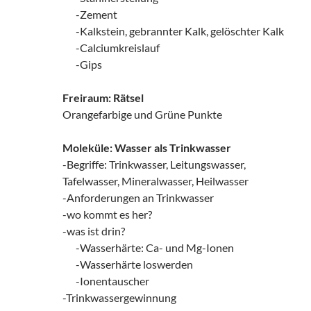
zz!
-Zement
zz!
-Kalkstein, gebrannter Kalk, gelöschter Kalk
zz!
-Calciumkreislauf
zz!
-Gips
Freiraum: Rätsel
Orangefarbige und Grüne Punkte
Moleküle: Wasser als Trinkwasser
-Begriffe: Trinkwasser, Leitungswasser,
Tafelwasser, Mineralwasser, Heilwasser
-Anforderungen an Trinkwasser
-wo kommt es her?
-was ist drin?
zz!
-Wasserhärte: Ca- und Mg-Ionen
zz!
-Wasserhärte loswerden
zz!
-Ionentauscher
-Trinkwassergewinnung