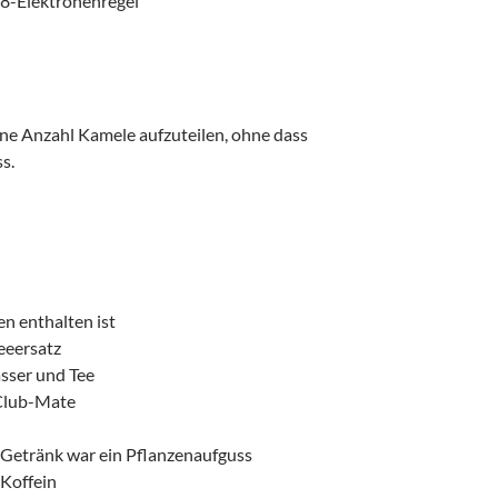
18-Elektronenregel
ine Anzahl Kamele aufzuteilen, ohne dass
s.
n enthalten ist
feeersatz
asser und Tee
 Club-Mate
-Getränk war ein Pflanzenaufguss
Koffein