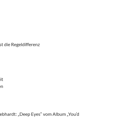
t die Regeldifferenz
it
en
ebhardt: „Deep Eyes“ vom Album „You’d