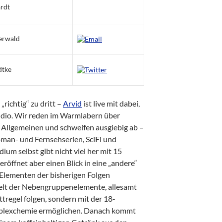
rdt
erwald
dtke
„richtig“ zu dritt –
Arvid
ist live mit dabei,
io. Wir reden im Warmlabern über
Allgemeinen und schweifen ausgiebig ab –
oman- und Fernsehserien, SciFi und
ium selbst gibt nicht viel her mit 15
röffnet aber einen Blick in eine „andere“
n Elementen der bisherigen Folgen
elt der Nebengruppenelemente, allesamt
ttregel folgen, sondern mit der 18-
plexchemie ermöglichen. Danach kommt