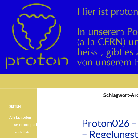
Suchen
Schlagwort-Arc
SEITEN
Alle Episoden
Proton026 –
Das Protonperiodensystem
– Regelungs
Kapitelliste