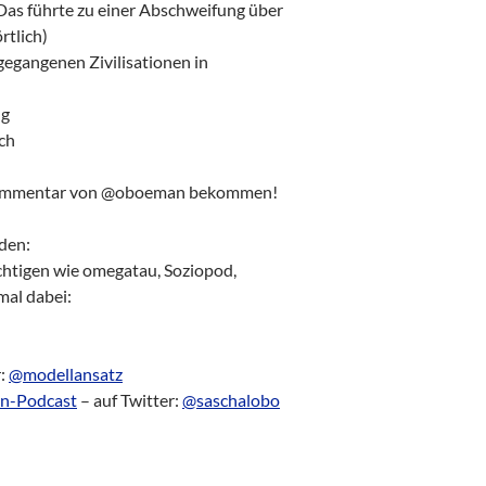
as führte zu einer Abschweifung über
rtlich)
egangenen Zivilisationen in
ng
ch
kommentar von @oboeman bekommen!
den:
htigen wie omegatau, Soziopod,
mal dabei:
r:
@modellansatz
n-Podcast
– auf Twitter:
@saschalobo