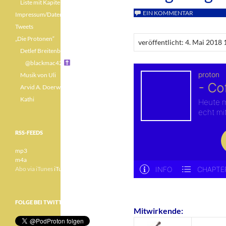
Liste mit Kapiteln
EIN KOMMENTAR
Impressum/Datenschutz
Tweets
„Die Protonen“
veröffentlicht: 4. Mai 2018 
Detlef Breitenbach
@blackmac42
Musik von Uli
Arvid A. Doerwald
Kathi
RSS-FEEDS
mp3
m4a
Abo via iTunes
iTunes
FOLGE BEI TWITTER
Mitwirkende: