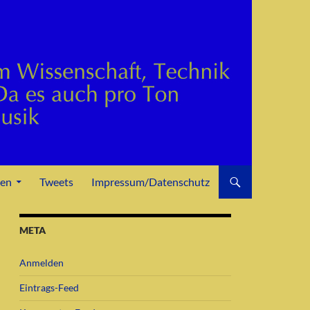
den
Tweets
Impressum/Datenschutz
META
Anmelden
Eintrags-Feed