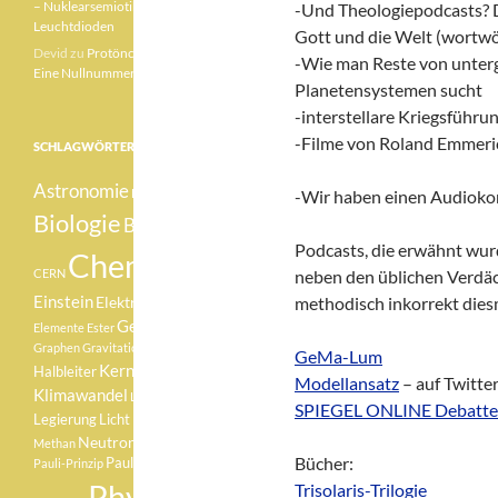
– Nuklearsemiotik –
-Und Theologiepodcasts? D
Leuchtdioden
Gott und die Welt (wortwö
Devid
zu
Protönchen 041 –
-Wie man Reste von unterg
Eine Nullnummer „mittendrin“
Planetensystemen sucht
-interstellare Kriegsführu
-Filme von Roland Emmeri
SCHLAGWÖRTER
Astronomie
Betazerfall
-Wir haben einen Audio
Biologie
Botanik
Podcasts, die erwähnt wur
Chemie
CERN
neben den üblichen Verdäc
Einstein
Elektron
methodisch inkorrekt dies
Element
Geologie
Elemente
Ester
Graphen
Gravitationswellen
GeMa-Lum
Kernfusion
Halbleiter
Modellansatz
– auf Twitte
Klimawandel
Lachgas
SPIEGEL ONLINE Debatte
Medizin
Legierung
Licht
Neutron
Methan
Pauli
Bücher:
Pauli-Verbot
Pauli-Prinzip
Physik
Trisolaris-Trilogie