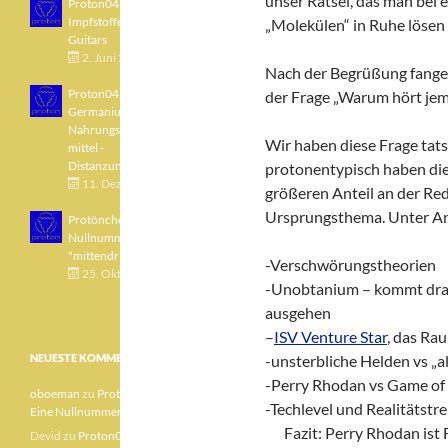
unser Rätsel, das man bei 
Proton043 - Arsen -
Impfstoffe - Blue
„Molekülen“ in Ruhe lösen
Guitars
2. Juni 2021
Nach der Begrüßung fange
Proton042 -
der Frage „Warum hört je
Germanium -
Nahrungsergänzungs
Wir haben diese Frage tats
mittel -
Distanzunterricht
protonentypisch haben di
11. Dezember 2020
größeren Anteil an der Re
Ursprungsthema. Unter A
Protönchen 041 - Eine
Nullnummer
"mittendrin"
-Verschwörungstheorien
25. Oktober 2020
-Unobtanium – kommt dran
ausgehen
–
ISV Venture Star
, das Ra
NEUESTE KOMMENTARE
-unsterbliche Helden vs „al
-Perry Rhodan vs Game of
oboeman
zu
Protönchen 041 –
-Techlevel und Realitätstr
Eine Nullnummer „mittendrin“
zz!
Fazit: Perry Rhodan ist
Devid
zu
Proton040 – Gallium