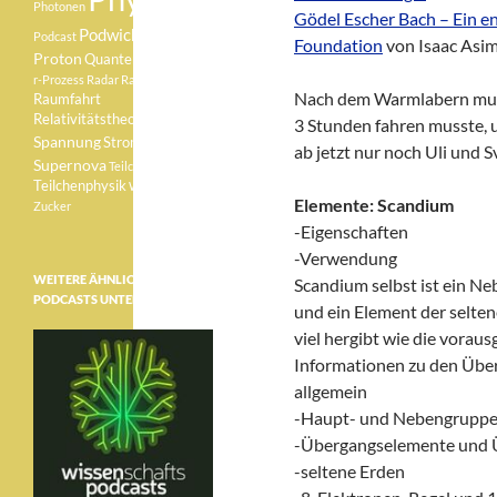
Photonen
Gödel Escher Bach – Ein e
Podwichteln
Podcast
Foundation
von Isaac Asi
Proton
Quantenphysik
r-Prozess
Radar
Radioaktivität
Nach dem Warmlabern musst
Raumfahrt
Relativitätstheorie
Sonne
3 Stunden fahren musste,
Spannung
Strom
ab jetzt nur noch Uli und S
Supernova
Teilchen
Teilchenphysik
Weisser Zwerg
Elemente: Scandium
Zucker
-Eigenschaften
-Verwendung
WEITERE ÄHNLICHE
Scandium selbst ist ein 
PODCASTS UNTER:
und ein Element der selten
viel hergibt wie die vorau
Informationen zu den Üb
allgemein
-Haupt- und Nebengrupp
-Übergangselemente und 
-seltene Erden