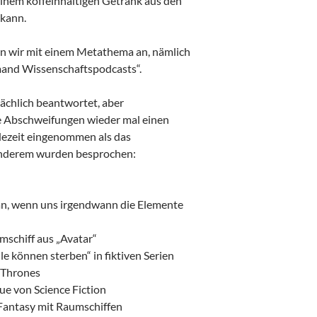
einem koffeinhaltigen Getränk aus den
 kann.
n wir mit einem Metathema an, nämlich
mand Wissenschaftspodcasts“.
ächlich beantwortet, aber
e Abschweifungen wieder mal einen
dezeit eingenommen als das
nderem wurden besprochen:
, wenn uns irgendwann die Elemente
umschiff aus „Avatar“
le können sterben“ in fiktiven Serien
 Thrones
eue von Science Fiction
 Fantasy mit Raumschiffen