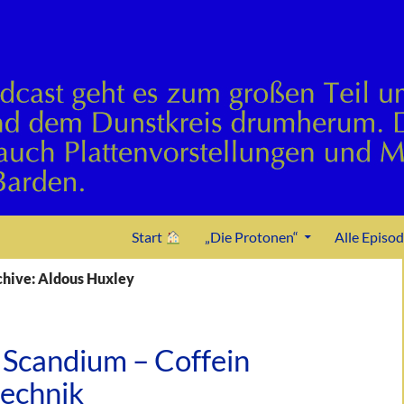
Zum Inhalt springen
Start
„Die Protonen“
Alle Episo
hive: Aldous Huxley
 Scandium – Coffein
technik