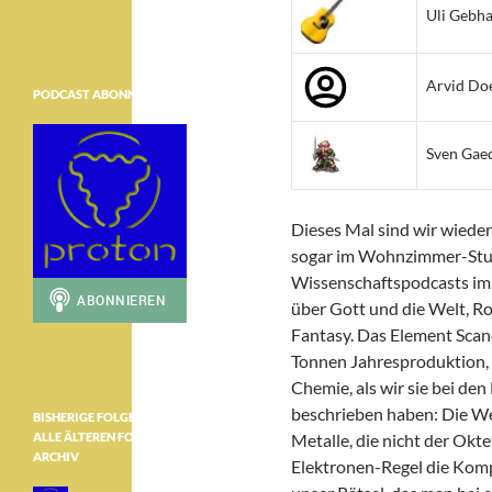
Uli Gebha
Arvid Do
PODCAST ABONNIEREN
Sven Gae
Dieses Mal sind wir wieder 
sogar im Wohnzimmer-Stud
Wissenschaftspodcasts im 
über Gott und die Welt, R
Fantasy. Das Element Scand
Tonnen Jahresproduktion, e
Chemie, als wir sie bei de
beschrieben haben: Die W
BISHERIGE FOLGEN ………………
ALLE ÄLTEREN FOLGEN IM
Metalle, die nicht der Okte
ARCHIV
Elektronen-Regel die Kom