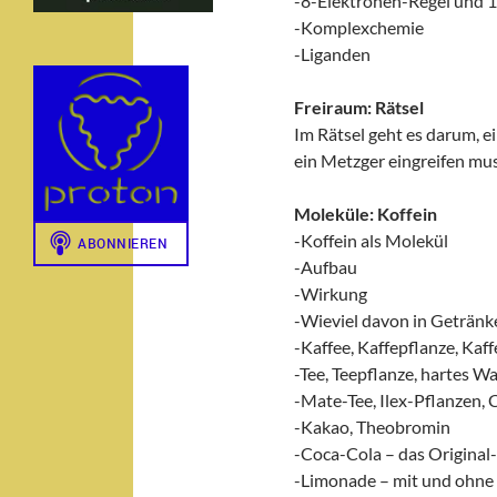
-8-Elektronen-Regel und 
-Komplexchemie
-Liganden
Freiraum: Rätsel
Im Rätsel geht es darum, e
ein Metzger eingreifen mus
Moleküle: Koffein
-Koffein als Molekül
-Aufbau
-Wirkung
-Wieviel davon in Getränke
-Kaffee, Kaffepflanze, Kaf
-Tee, Teepflanze, hartes W
-Mate-Tee, Ilex-Pflanzen,
-Kakao, Theobromin
-Coca-Cola – das Original
-Limonade – mit und ohne 