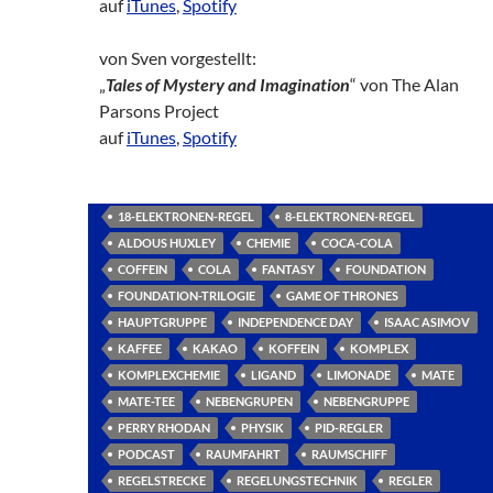
auf
iTunes
,
Spotify
von Sven vorgestellt:
„
Tales of Mystery and Imagination
“ von The Alan
Parsons Project
auf
iTunes
,
Spotify
18-ELEKTRONEN-REGEL
8-ELEKTRONEN-REGEL
ALDOUS HUXLEY
CHEMIE
COCA-COLA
COFFEIN
COLA
FANTASY
FOUNDATION
FOUNDATION-TRILOGIE
GAME OF THRONES
HAUPTGRUPPE
INDEPENDENCE DAY
ISAAC ASIMOV
KAFFEE
KAKAO
KOFFEIN
KOMPLEX
KOMPLEXCHEMIE
LIGAND
LIMONADE
MATE
MATE-TEE
NEBENGRUPEN
NEBENGRUPPE
PERRY RHODAN
PHYSIK
PID-REGLER
PODCAST
RAUMFAHRT
RAUMSCHIFF
REGELSTRECKE
REGELUNGSTECHNIK
REGLER