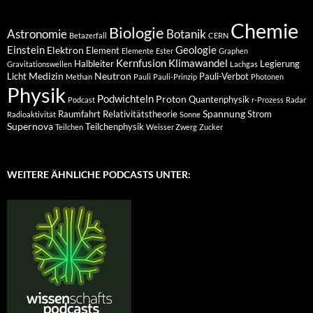
Chemie
Biologie
Astronomie
Botanik
Betazerfall
CERN
Einstein
Geologie
Elektron
Element
Elemente
Ester
Graphen
Kernfusion
Klimawandel
Halbleiter
Legierung
Gravitationswellen
Lachgas
Medizin
Neutron
Licht
Pauli-Verbot
Methan
Pauli
Pauli-Prinzip
Photonen
Physik
Podwichteln
Proton
Quantenphysik
Podcast
r-Prozess
Radar
Spannung
Raumfahrt
Relativitätstheorie
Strom
Radioaktivität
Sonne
Supernova
Teilchenphysik
Teilchen
Weisser Zwerg
Zucker
WEITERE ÄHNLICHE PODCASTS UNTER: