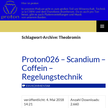
Suchen
Zum
PRIMÄR
Inhalt
Schlagwort-Archive: Theobromin
MENÜ
springen
Proton026 – Scandium –
Coffein –
Regelungstechnik
EIN KOMMENTAR
veröffentlicht: 4. Mai 2018
Anzahl Downloads:
14:21
2.660