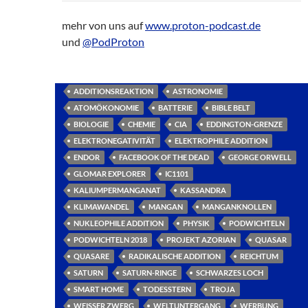
mehr von uns auf
www.proton-podcast.de
und
@PodProton
ADDITIONSREAKTION
ASTRONOMIE
ATOMÖKONOMIE
BATTERIE
BIBLE BELT
BIOLOGIE
CHEMIE
CIA
EDDINGTON-GRENZE
ELEKTRONEGATIVITÄT
ELEKTROPHILE ADDITION
ENDOR
FACEBOOK OF THE DEAD
GEORGE ORWELL
GLOMAR EXPLORER
IC1101
KALIUMPERMANGANAT
KASSANDRA
KLIMAWANDEL
MANGAN
MANGANKNOLLEN
NUKLEOPHILE ADDITION
PHYSIK
PODWICHTELN
PODWICHTELN 2018
PROJEKT AZORIAN
QUASAR
QUASARE
RADIKALISCHE ADDITION
REICHTUM
SATURN
SATURN-RINGE
SCHWARZES LOCH
SMART HOME
TODESSTERN
TROJA
WEISSER ZWERG
WELTUNTERGANG
WERBUNG