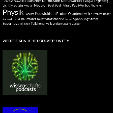
Kernfusion
Klimawandel
Halbleiter
Legierung
Gravitationswellen
Lachgas
Medizin
Neutron
Licht
Pauli-Verbot
Methan
Pauli
Pauli-Prinzip
Photonen
Physik
Podwichteln
Proton
Quantenphysik
Podcast
r-Prozess
Radar
Spannung
Raumfahrt
Relativitätstheorie
Strom
Radioaktivität
Sonne
Supernova
Teilchenphysik
Teilchen
Weisser Zwerg
Zucker
WEITERE ÄHNLICHE PODCASTS UNTER: