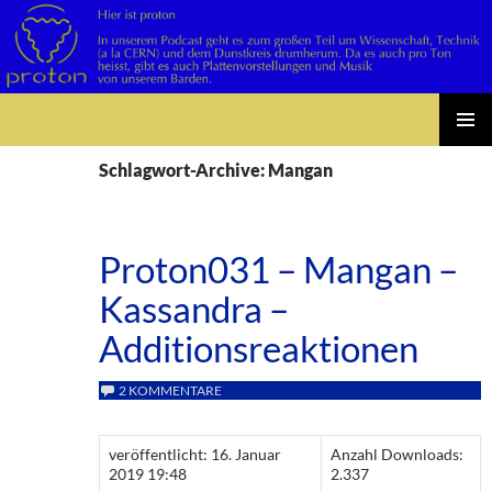
Suchen
Zum
PRIMÄR
Inhalt
Schlagwort-Archive: Mangan
MENÜ
springen
Proton031 – Mangan –
Kassandra –
Additionsreaktionen
2 KOMMENTARE
veröffentlicht: 16. Januar
Anzahl Downloads:
2019 19:48
2.337