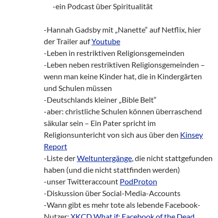
___
-ein Podcast über Spiritualität
-Hannah Gadsby mit „Nanette“ auf Netflix, hier
der Trailer auf
Youtube
-Leben in restriktiven Religionsgemeinden
-Leben neben restriktiven Religionsgemeinden –
wenn man keine Kinder hat, die in Kindergärten
und Schulen müssen
-Deutschlands kleiner „Bible Belt“
-aber: christliche Schulen können überraschend
säkular sein – Ein Pater spricht im
Religionsuntericht von sich aus über den
Kinsey
Report
-Liste der
Weltuntergänge
, die nicht stattgefunden
haben (und die nicht stattfinden werden)
-unser Twitteraccount
PodProton
-Diskussion über Social-Media-Accounts
-Wann gibt es mehr tote als lebende Facebook-
Nutzer:
XKCD What if: Facebook of the Dead