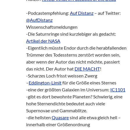
-Podcastempfehlung:
Auf Distanz
– auf Twitter:
@AufDistanz
Wissenschaftsmeldungen
-Die Saturnringe sind kurzlebiger als gedacht:
Artikel der NASA
-Eigentlich müsste Endor durch die herabfallenden
Trümmer des Todessterns zerstört worden sein,
aber wenn der Autor das nicht möchte, passiert
das nicht. Der Autor hat
DIE MACHT
!
-Scharzes Loch frisst weissen Zwerg
–
Eddington-Limit
für die Größe eines Sternes
-eine der größten Galaxien im Universum:
IC1101
-gibt es dort bewohnte Planeten? Schwierig, eine
hohe Sternendichte bedeutet auch viele
Supernovae und Gammablitze.
-die hellsten
Quasare
sind alle etwa gleich hell –
innerhalb einer Größenordnung