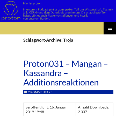
Suchen
Zum
PRIMÄR
Inhalt
Schlagwort-Archive: Troja
MENÜ
springen
Proton031 – Mangan –
Kassandra –
Additionsreaktionen
2 KOMMENTARE
veröffentlicht: 16. Januar
Anzahl Downloads:
2019 19:48
2.337