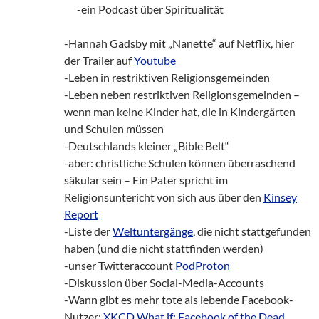
___
-ein Podcast über Spiritualität
-Hannah Gadsby mit „Nanette“ auf Netflix, hier
der Trailer auf
Youtube
-Leben in restriktiven Religionsgemeinden
-Leben neben restriktiven Religionsgemeinden –
wenn man keine Kinder hat, die in Kindergärten
und Schulen müssen
-Deutschlands kleiner „Bible Belt“
-aber: christliche Schulen können überraschend
säkular sein – Ein Pater spricht im
Religionsuntericht von sich aus über den
Kinsey
Report
-Liste der
Weltuntergänge
, die nicht stattgefunden
haben (und die nicht stattfinden werden)
-unser Twitteraccount
PodProton
-Diskussion über Social-Media-Accounts
-Wann gibt es mehr tote als lebende Facebook-
Nutzer:
XKCD What if: Facebook of the Dead