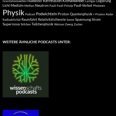
Kernfusion
Klimawandel
Halbleiter
Legierung
Gravitationswellen
Lachgas
Medizin
Neutron
Licht
Pauli-Verbot
Methan
Pauli
Pauli-Prinzip
Photonen
Physik
Podwichteln
Proton
Quantenphysik
Podcast
r-Prozess
Radar
Spannung
Raumfahrt
Relativitätstheorie
Strom
Radioaktivität
Sonne
Supernova
Teilchenphysik
Teilchen
Weisser Zwerg
Zucker
WEITERE ÄHNLICHE PODCASTS UNTER: