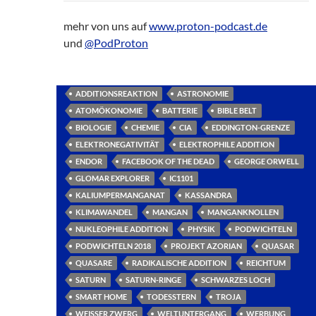
mehr von uns auf
www.proton-podcast.de
und
@PodProton
ADDITIONSREAKTION
ASTRONOMIE
ATOMÖKONOMIE
BATTERIE
BIBLE BELT
BIOLOGIE
CHEMIE
CIA
EDDINGTON-GRENZE
ELEKTRONEGATIVITÄT
ELEKTROPHILE ADDITION
ENDOR
FACEBOOK OF THE DEAD
GEORGE ORWELL
GLOMAR EXPLORER
IC1101
KALIUMPERMANGANAT
KASSANDRA
KLIMAWANDEL
MANGAN
MANGANKNOLLEN
NUKLEOPHILE ADDITION
PHYSIK
PODWICHTELN
PODWICHTELN 2018
PROJEKT AZORIAN
QUASAR
QUASARE
RADIKALISCHE ADDITION
REICHTUM
SATURN
SATURN-RINGE
SCHWARZES LOCH
SMART HOME
TODESSTERN
TROJA
WEISSER ZWERG
WELTUNTERGANG
WERBUNG