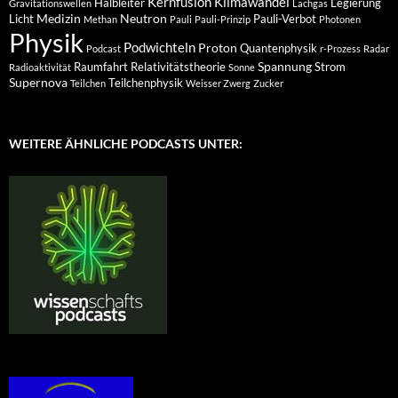
Kernfusion
Klimawandel
Halbleiter
Legierung
Gravitationswellen
Lachgas
Medizin
Neutron
Licht
Pauli-Verbot
Methan
Pauli
Pauli-Prinzip
Photonen
Physik
Podwichteln
Proton
Quantenphysik
Podcast
r-Prozess
Radar
Spannung
Raumfahrt
Relativitätstheorie
Strom
Radioaktivität
Sonne
Supernova
Teilchenphysik
Teilchen
Weisser Zwerg
Zucker
WEITERE ÄHNLICHE PODCASTS UNTER: