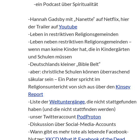
___
-ein Podcast über Spiritualität
-Hannah Gadsby mit „Nanette“ auf Netflix, hier
der Trailer auf
Youtube
-Leben in restriktiven Religionsgemeinden
-Leben neben restriktiven Religionsgemeinden –
wenn man keine Kinder hat, die in Kindergärten
und Schulen müssen
-Deutschlands kleiner „Bible Belt“
-aber: christliche Schulen können überraschend
säkular sein – Ein Pater spricht im
Religionsuntericht von sich aus über den
Kinsey
Report
-Liste der
Weltuntergänge
, die nicht stattgefunden
haben (und die nicht stattfinden werden)
-unser Twitteraccount
PodProton
-Diskussion über Social-Media-Accounts
-Wann gibt es mehr tote als lebende Facebook-
Nutzer:
XKCD What if: Facebook of the Dead