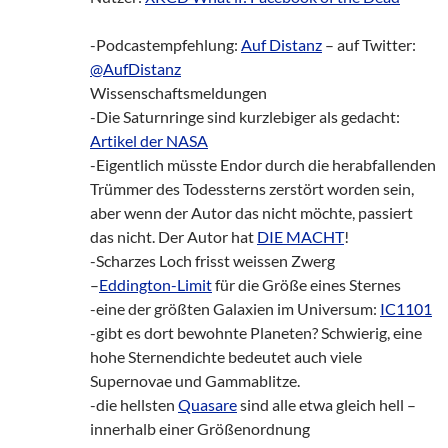
-Podcastempfehlung:
Auf Distanz
– auf Twitter:
@AufDistanz
Wissenschaftsmeldungen
-Die Saturnringe sind kurzlebiger als gedacht:
Artikel der NASA
-Eigentlich müsste Endor durch die herabfallenden
Trümmer des Todessterns zerstört worden sein,
aber wenn der Autor das nicht möchte, passiert
das nicht. Der Autor hat
DIE MACHT
!
-Scharzes Loch frisst weissen Zwerg
–
Eddington-Limit
für die Größe eines Sternes
-eine der größten Galaxien im Universum:
IC1101
-gibt es dort bewohnte Planeten? Schwierig, eine
hohe Sternendichte bedeutet auch viele
Supernovae und Gammablitze.
-die hellsten
Quasare
sind alle etwa gleich hell –
innerhalb einer Größenordnung