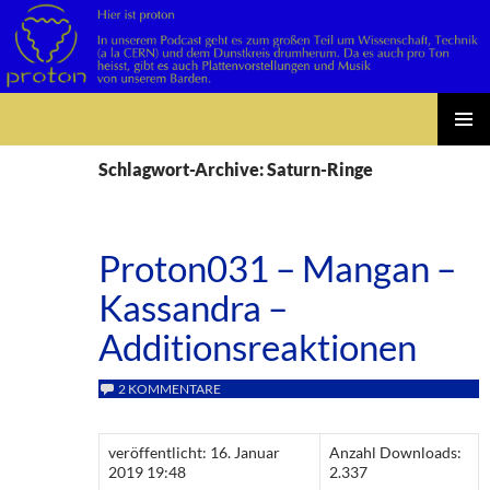
Suchen
Zum
PRIMÄR
Inhalt
Schlagwort-Archive: Saturn-Ringe
MENÜ
springen
Proton031 – Mangan –
Kassandra –
Additionsreaktionen
2 KOMMENTARE
veröffentlicht: 16. Januar
Anzahl Downloads:
2019 19:48
2.337