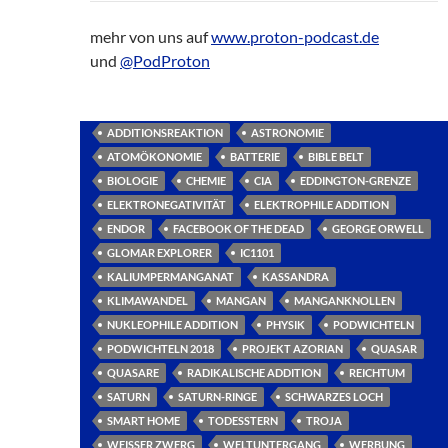
mehr von uns auf
www.proton-podcast.de
und
@PodProton
ADDITIONSREAKTION
ASTRONOMIE
ATOMÖKONOMIE
BATTERIE
BIBLE BELT
BIOLOGIE
CHEMIE
CIA
EDDINGTON-GRENZE
ELEKTRONEGATIVITÄT
ELEKTROPHILE ADDITION
ENDOR
FACEBOOK OF THE DEAD
GEORGE ORWELL
GLOMAR EXPLORER
IC1101
KALIUMPERMANGANAT
KASSANDRA
KLIMAWANDEL
MANGAN
MANGANKNOLLEN
NUKLEOPHILE ADDITION
PHYSIK
PODWICHTELN
PODWICHTELN 2018
PROJEKT AZORIAN
QUASAR
QUASARE
RADIKALISCHE ADDITION
REICHTUM
SATURN
SATURN-RINGE
SCHWARZES LOCH
SMART HOME
TODESSTERN
TROJA
WEISSER ZWERG
WELTUNTERGANG
WERBUNG