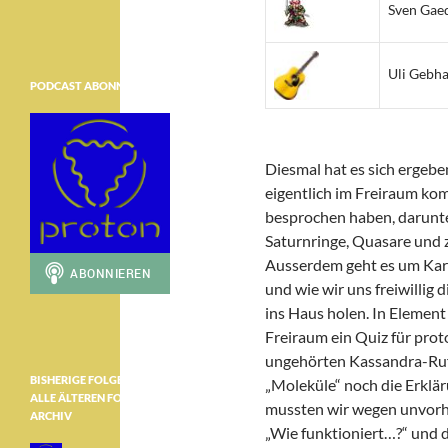
Sven Gae
Uli Gebha
PODCAST ABONNIEREN
Diesmal hat es sich ergebe
eigentlich im Freiraum ko
besprochen haben, darunt
Saturnringe, Quasare und 
Ausserdem geht es um Kart
und wie wir uns freiwilli
ins Haus holen. In Element
Freiraum ein Quiz für pro
ungehörten Kassandra-Ruf
BISHERIGE FOLGEN ………………
„Moleküle“ noch die Erklä
ALLE ÄLTEREN FOLGEN IM
mussten wir wegen unvorh
ARCHIV
„Wie funktioniert…?“ und d