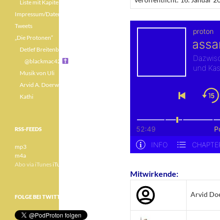
Liste mit Kapiteln
Impressum/Datenschutz
Tweets
„Die Protonen“
Detlef Breitenbach
@blackmac42
Musik von Uli
Arvid A. Doerwald
Kathi
RSS-FEEDS
mp3
m4a
Abo via iTunes
iTunes
Mitwirkende:
Arvid Do
FOLGE BEI TWITTER