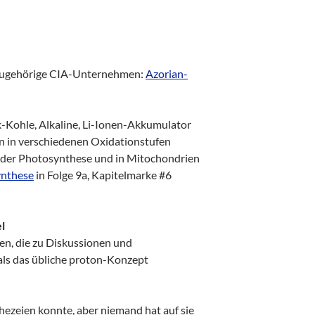
zugehörige CIA-Unternehmen:
Azorian-
k-Kohle, Alkaline, Li-Ionen-Akkumulator
 in verschiedenen Oxidationstufen
 der Photosynthese und in Mitochondrien
nthese
in Folge 9a, Kapitelmarke #6
l
en, die zu Diskussionen und
ls das übliche proton-Konzept
phezeien konnte, aber niemand hat auf sie