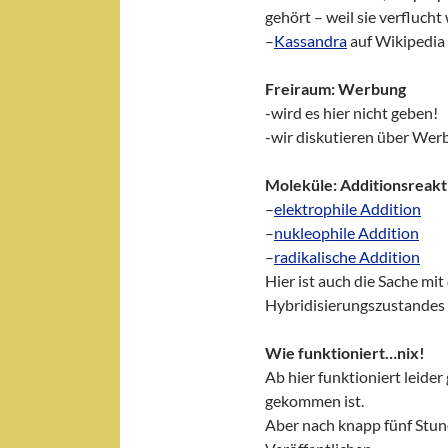
gehört – weil sie verflucht
–
Kassandra
auf Wikipedia
Freiraum: Werbung
-wird es hier nicht geben!
-wir diskutieren über Wer
Moleküle: Additionsreak
–
elektrophile Addition
–
nukleophile Addition
–
radikalische Addition
Hier ist auch die Sache mi
Hybridisierungszustandes 
Wie funktioniert…nix!
Ab hier funktioniert leide
gekommen ist.
Aber nach knapp fünf Stu