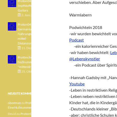
Proton043 - Arsen -
verschieben. Aber Aufgesc
Impfstoffe - Blue
Guitars
Warmlabern
2. Juni 2021
Proton042 -
Podwichteln 2018
Germanium -
-wir wurden bewichtelt v
Nahrungsergänzungs
mittel -
Podcast
Distanzunterricht
___
-ein kalorienreicher Ge
11. Dezember 2020
-wir haben bewichtelt:
Leb
Protönchen 041 - Eine
@Lebenskynstler
Nullnummer
___
-ein Podcast über Spirit
"mittendrin"
25. Oktober 2020
-Hannah Gadsby mit „Nanett
Youtube
-Leben in restriktiven Re
NEUESTE KOMMENTARE
-Leben neben restriktiven
Kinder hat, die in Kinder
oboeman
zu
Protönchen 041 –
Eine Nullnummer „mittendrin“
-Deutschlands kleiner „Bib
Devid
zu
Proton040 – Gallium
-aber: christliche Schulen