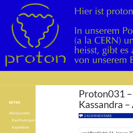
Suchen
Proton031 –
Kassandra – 
SEITEN
Alle Episoden
2 KOMMENTARE
Das Protonperiodensystem
Kapitelliste
veröffentlicht: 16. Januar 