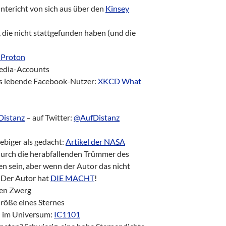
untericht von sich aus über den
Kinsey
, die nicht stattgefunden haben (und die
Proton
Media-Accounts
ls lebende Facebook-Nutzer:
XKCD What
Distanz
– auf Twitter:
@AufDistanz
lebiger als gedacht:
Artikel der NASA
durch die herabfallenden Trümmer des
n sein, aber wenn der Autor das nicht
. Der Autor hat
DIE MACHT
!
sen Zwerg
Größe eines Sternes
n im Universum:
IC1101