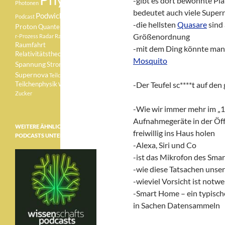
-gibt es dort bewohnte Pla
Photonen
bedeutet auch viele Supe
Podwichteln
Podcast
-die hellsten
Quasare
sind 
Proton
Quantenphysik
Größenordnung
r-Prozess
Radar
Radioaktivität
Raumfahrt
-mit dem Ding könnte man o
Relativitätstheorie
Sonne
Mosquito
Spannung
Strom
Supernova
Teilchen
-Der Teufel sc****t auf de
Teilchenphysik
Weisser Zwerg
Zucker
-Wie wir immer mehr im „
Aufnahmegeräte in der Öffe
WEITERE ÄHNLICHE
freiwillig ins Haus holen
PODCASTS UNTER:
-Alexa, Siri und Co
-ist das Mikrofon des Smar
-wie diese Tatsachen unse
-wieviel Vorsicht ist notw
-Smart Home – ein typisch
in Sachen Datensammeln