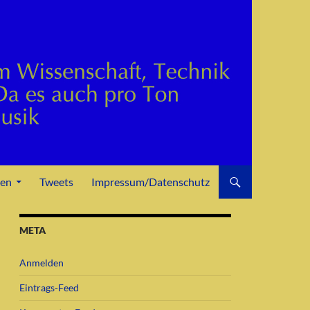
den
Tweets
Impressum/Datenschutz
META
Anmelden
Eintrags-Feed