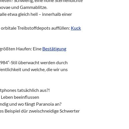
neten? Schwierig, eine hohe Sternendichte
rnovae und Gammablitze.
alle etwa gleich hell – innerhalb einer
rbitale Treibstoffdepots auffüllen:
Kuck
n größten Haufen: Eine
Bestätigung
1984“-Stil überwacht werden durch
ntlichkeit und welche, die wir uns
tphones tatsächlich aus?!
r Leben beeinflussen
endig und wo fängt Paranoia an?
es Beispiel dür zweischneidige Schwerter