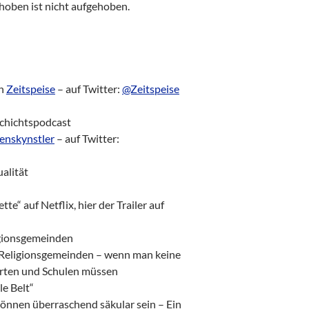
hoben ist nicht aufgehoben.
on
Zeitspeise
– auf Twitter:
@Zeitspeise
schichtspodcast
enskynstler
– auf Twitter:
ualität
e“ auf Netflix, hier der Trailer auf
ligionsgemeinden
 Religionsgemeinden – wenn man keine
gärten und Schulen müssen
le Belt“
 können überraschend säkular sein – Ein