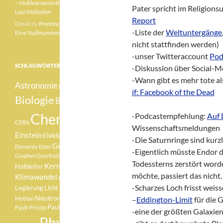
– Nuklearsemiotik –
Pater spricht im Religions
Leuchtdioden
Report
Devid
zu
Protönchen 041 –
-Liste der
Weltuntergänge
Eine Nullnummer „mittendrin“
nicht stattfinden werden)
-unser Twitteraccount
Pod
SCHLAGWÖRTER
-Diskussion über Social-
-Wann gibt es mehr tote a
Astronomie
Betazerfall
if: Facebook of the Dead
Biologie
Botanik
Chemie
-Podcastempfehlung:
Auf 
CERN
Wissenschaftsmeldungen
Einstein
Elektron
Element
-Die Saturnringe sind kurz
Geologie
Elemente
Ester
-Eigentlich müsste Endor 
Graphen
Gravitationswellen
Todessterns zerstört worde
Kernfusion
Halbleiter
möchte, passiert das nicht
Klimawandel
Lachgas
-Scharzes Loch frisst weis
Medizin
Legierung
Licht
Neutron
–
Eddington-Limit
für die 
Methan
Pauli
Pauli-Verbot
Pauli-Prinzip
-eine der größten Galaxie
Physik