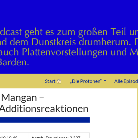
Zum Inhalt springen
Start
„Die Protonen“
Alle Episo
 Mangan –
Additionsreaktionen
2019 19:48
Anzahl Downloads: 2.337