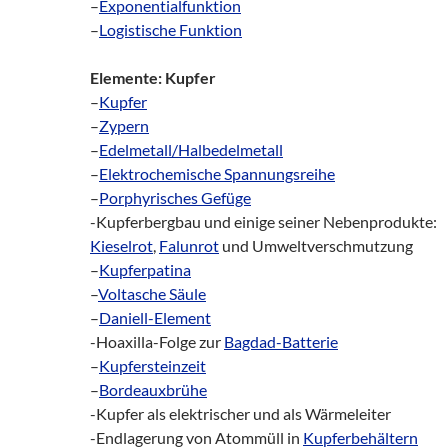
–
Exponentialfunktion
–
Logistische Funktion
Elemente: Kupfer
–
Kupfer
–
Zypern
–
Edelmetall/Halbedelmetall
–
Elektrochemische Spannungsreihe
–
Porphyrisches Gefüge
-Kupferbergbau und einige seiner Nebenprodukte:
Kieselrot
,
Falunrot
und Umweltverschmutzung
–
Kupferpatina
–
Voltasche Säule
–
Daniell-Element
-Hoaxilla-Folge zur
Bagdad-Batterie
–
Kupfersteinzeit
–
Bordeauxbrühe
-Kupfer als elektrischer und als Wärmeleiter
-Endlagerung von Atommüll in
Kupferbehältern