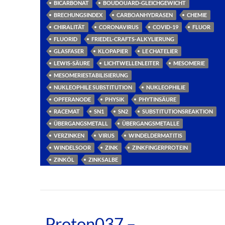
BICARBONAT
BOUDOUARD-GLEICHGEWICHT
BRECHUNGSINDEX
CARBOANHYDRASEN
CHEMIE
CHIRALITÄT
CORONAVIRUS
COVID-19
FLUOR
FLUORID
FRIEDEL-CRAFTS-ALKYLIERUNG
GLASFASER
KLOPAPIER
LE CHATELIER
LEWIS-SÄURE
LICHTWELLENLEITER
MESOMERIE
MESOMERIESTABILISIERUNG
NUKLEOPHILE SUBSTITUTION
NUKLEOPHILIE
OPFERANODE
PHYSIK
PHYTINSÄURE
RACEMAT
SN1
SN2
SUBSTITUTIONSREAKTION
ÜBERGANGSMETALL
ÜBERGANGSMETALLE
VERZINKEN
VIRUS
WINDELDERMATITIS
WINDELSOOR
ZINK
ZINKFINGERPROTEIN
ZINKÖL
ZINKSALBE
Proton037 –