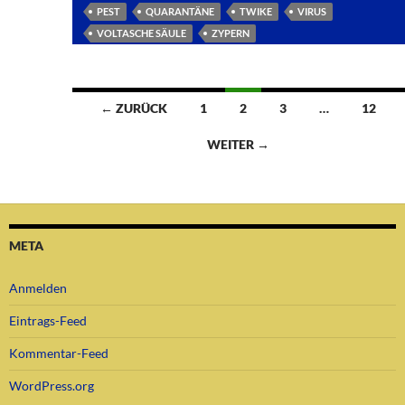
PEST
QUARANTÄNE
TWIKE
VIRUS
VOLTASCHE SÄULE
ZYPERN
Beitragsnavigation
← ZURÜCK
1
2
3
…
12
WEITER →
META
Anmelden
Eintrags-Feed
Kommentar-Feed
WordPress.org