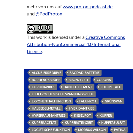
mehr von uns auf
www.proton-podcast.de
und
@PodProton
This work is licensed under a
Creative Commons
Attribution-NonCommercial 4.0 International
License
.
ALCUBIERRE DRIVE
BAGDAD-BATTERIE
BORDEAUXBRÜHE
BRONZEZEIT
CORONA
CORONAVIRUS
DANIELL-ELEMENT
EDELMETALL
ELEKTROCHEMISCHE SPANNUNGSREIHE
EXPONENTIALFUNKTION
FALUNROT
GRÜNSPAN
HALBEDELMETALL
HYBRIDANTRIEB
HYPERRAUMANTRIEB
KIESELROT
KUPFER
KUPFERACETAT
KUPFERSTEINZEIT
KUPFERSULFAT
LOGISTISCHE FUNKTION
MORBUS WILSON
PATINA