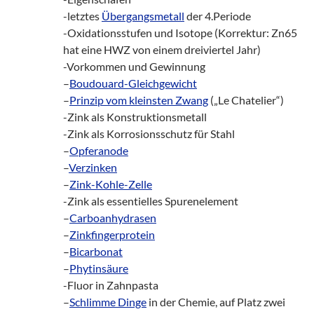
-letztes
Übergangsmetall
der 4.Periode
-Oxidationsstufen und Isotope (Korrektur: Zn65
hat eine HWZ von einem dreiviertel Jahr)
-Vorkommen und Gewinnung
–
Boudouard-Gleichgewicht
–
Prinzip vom kleinsten Zwang
(„Le Chatelier“)
-Zink als Konstruktionsmetall
-Zink als Korrosionsschutz für Stahl
–
Opferanode
–
Verzinken
–
Zink-Kohle-Zelle
-Zink als essentielles Spurenelement
–
Carboanhydrasen
–
Zinkfingerprotein
–
Bicarbonat
–
Phytinsäure
-Fluor in Zahnpasta
–
Schlimme Dinge
in der Chemie, auf Platz zwei