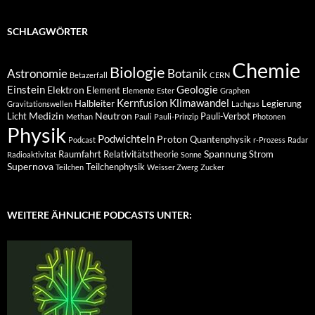
SCHLAGWÖRTER
Chemie
Biologie
Astronomie
Botanik
Betazerfall
CERN
Einstein
Geologie
Elektron
Element
Elemente
Ester
Graphen
Kernfusion
Klimawandel
Halbleiter
Legierung
Gravitationswellen
Lachgas
Medizin
Neutron
Licht
Pauli-Verbot
Methan
Pauli
Pauli-Prinzip
Photonen
Physik
Podwichteln
Proton
Quantenphysik
Podcast
r-Prozess
Radar
Spannung
Raumfahrt
Relativitätstheorie
Strom
Radioaktivität
Sonne
Supernova
Teilchenphysik
Teilchen
Weisser Zwerg
Zucker
WEITERE ÄHNLICHE PODCASTS UNTER: