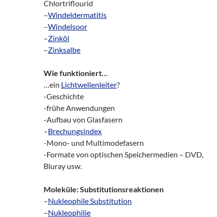
Chlortriflourid
–
Windeldermatitis
–
Windelsoor
–
Zinköl
–
Zinksalbe
Wie funktioniert…
…ein
Lichtwellenleiter
?
-Geschichte
-frühe Anwendungen
-Aufbau von Glasfasern
–
Brechungsindex
-Mono- und Multimodefasern
-Formate von optischen Speichermedien – DVD,
Bluray usw.
Moleküle: Substitutionsreaktionen
–
Nukleophile Substitution
–
Nukleophilie